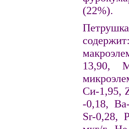
(22%).
Петрушка
содерж
макроэле
13,90,
микроэ
Си-1,95, 
-0,18, Ва
Sr-0,28,