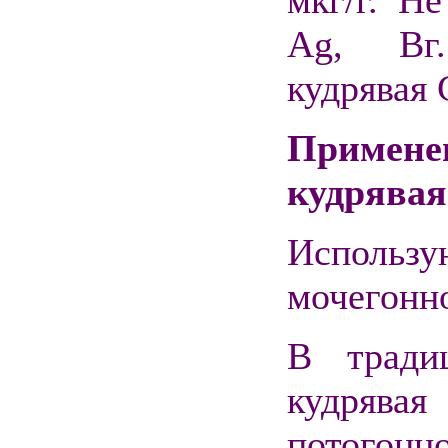
мкг/г. H
Ag, Вг.
кудрявая 
Примен
кудрявая
Использу
мочегонно
В тради
кудрявая
потогонн