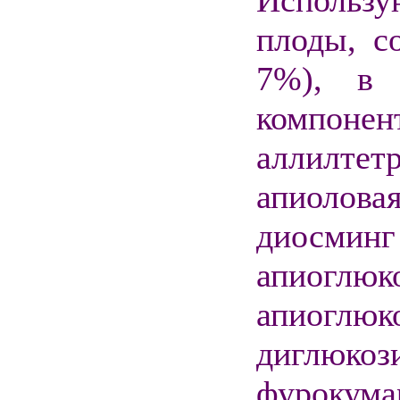
Использу
плоды, с
7%), в 
компонен
аллилтет
апиолова
диосми
апиогл
апиоглю
диглюкоз
фурокума