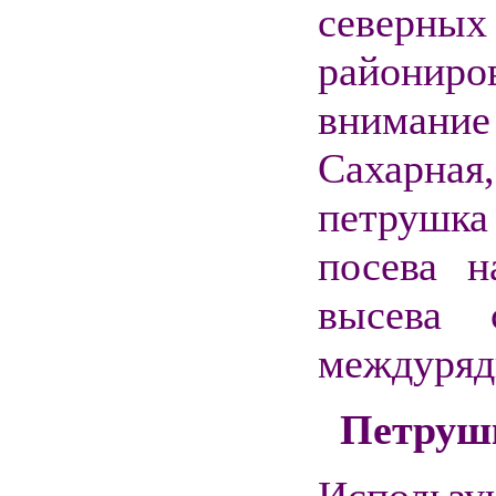
северны
райониро
внимание
Сахарная
петрушк
посева 
высева 
междуряд
Петрушк