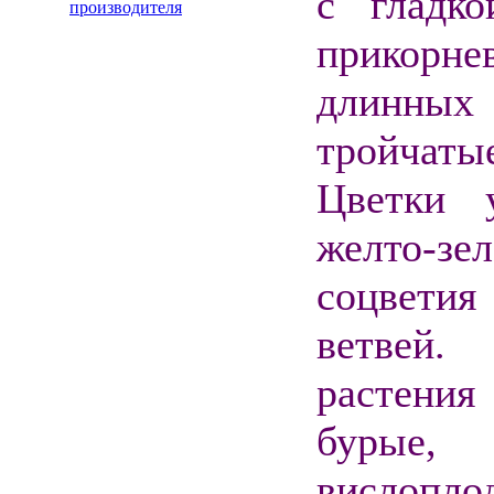
с гладко
производителя
прикорне
длинных
тройчат
Цветки 
желто-з
соцветия
ветвей.
растения
бурые, 
вислопл