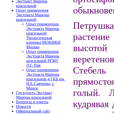
Экстракт Марены
красильной
обыкнове
Опыт применения
Экстракта Марены
красильной
Петрушк
Опыт применения
Экстракта Марены
красильной
растени
Урологическая
клиника МОНИКИ
высото
Москва
Опыт применения
веретен
Экстракта Марены
красильной РГМУ
Л.Г. Пак
Стебель
Опыт применения
Экстракта Марены
прямосто
красильной 4 ГКБ им.
Н.Е.Савченко, г.
Минск
голый. 
Где купить Экстракт
Марены красильной
кудрявая
Вопросы и ответы
Новости
Официальный сайт