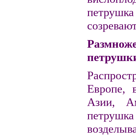
петрушка
созревают
Размн
петрушк
Распрост
Европе, 
Азии, А
петрушк
возделыва