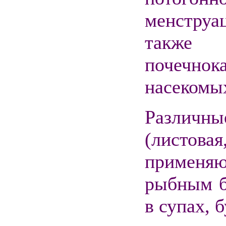
менстру
также 
почечно
насекомы
Различн
(листов
применя
рыбным б
в супах, 