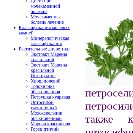
Диета при
мочекаменной
болезни
Мочекаменная
болезнь лечение
Классификация мочевых
камней
Минералогическая
классификация
Растительные диуретики
Экстракт Марены
красильной
Экстракт Марены
красильной
Инструкция
Хвощ полевой
Толокнянка
петросе
обыкновенная
Петрушка кудрявая
петросил
Ортосифон
тычиночный
Можжевельник
также к
обыкновенный
Марена красильная
ортос
Горец птичий