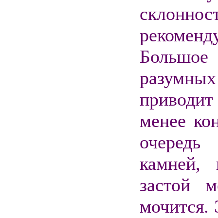
склонно
рекоменд
Большое
разумны
приводит
менее ко
очередь
камней,
застой 
мочится. 