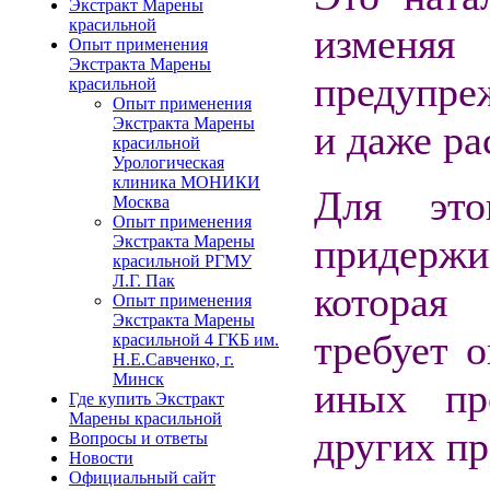
Экстракт Марены
красильной
изменя
Опыт применения
Экстракта Марены
предупреж
красильной
Опыт применения
Экстракта Марены
и даже ра
красильной
Урологическая
клиника МОНИКИ
Для это
Москва
Опыт применения
придержи
Экстракта Марены
красильной РГМУ
Л.Г. Пак
которая
Опыт применения
Экстракта Марены
требует 
красильной 4 ГКБ им.
Н.Е.Савченко, г.
Минск
иных пр
Где купить Экстракт
Марены красильной
других пр
Вопросы и ответы
Новости
Официальный сайт