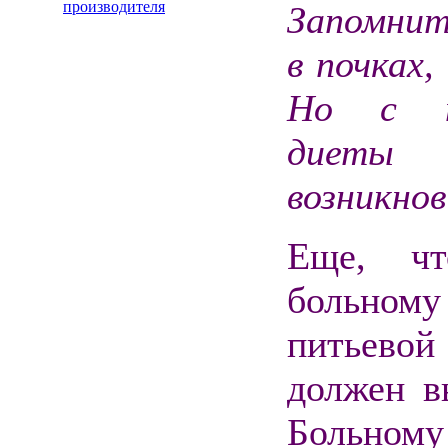
производителя
Запомните
в почках,
Но с п
диеты
возникнов
Еще, чт
больном
питьево
должен в
Больном