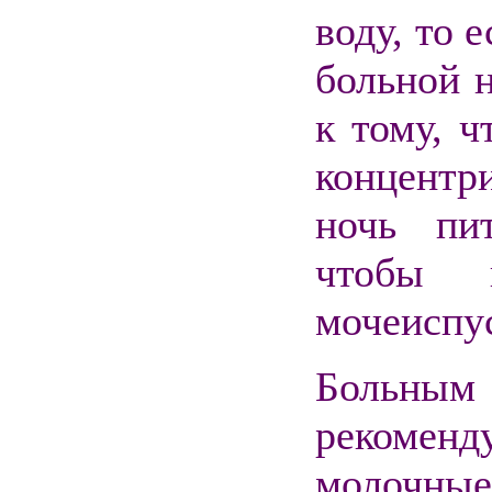
воду, то 
больной н
к тому, ч
концентр
ночь пи
чтобы 
мочеиспу
Больны
рекомен
молочные