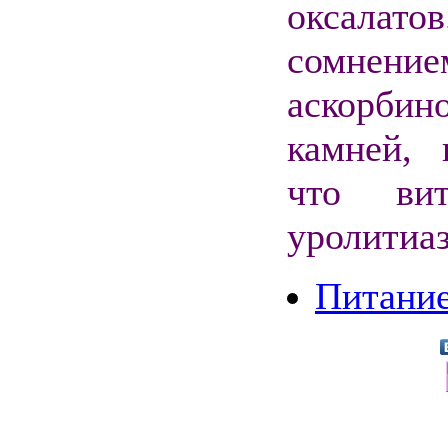
оксалат
сомнение
аскорби
камней, 
что ви
уролитиаз
Питание