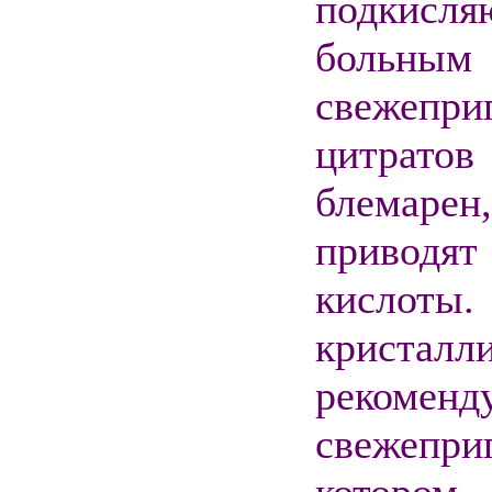
подкисля
больным
свежеп
цитратов
блемаре
приводят
кислот
кристалли
реко
свежепри