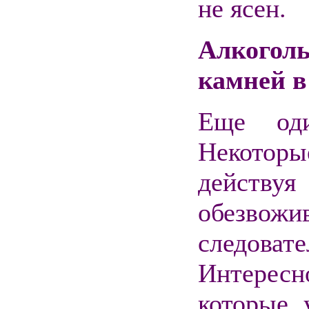
не ясен.
Алкого
камней в
Еще оди
Некоторы
действуя
обезво
следоват
Интересн
которые 