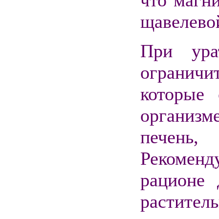
что магн
щавелево
При ура
ограничи
которые 
организ
печень,
Рекомен
рационе
растит