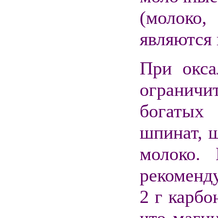
(молоко,
являются 
При окса
ограничи
богатых 
шпинат, щ
молоко.
рекоменд
2 г карбо