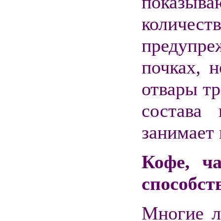
показыв
колич
предупре
почках, 
отвары тра
состава
занимает 
Кофе, ч
способст
Многие л