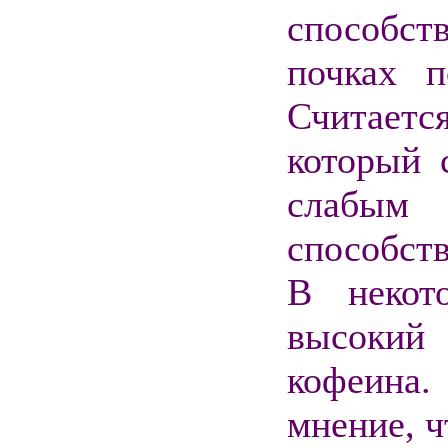
способс
почках 
Считает
который 
слабым 
способст
В некот
высокий 
кофеина.
мнение, ч