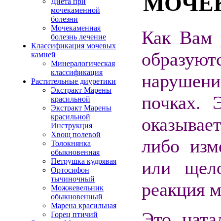
МОЧЕ
Диета при
мочекаменной
болезни
Мочекаменная
Как Вам 
болезнь лечение
Классификация мочевых
образую
камней
Минералогическая
классификация
нарушен
Растительные диуретики
Экстракт Марены
почках. 
красильной
Экстракт Марены
красильной
оказывает
Инструкция
Хвощ полевой
либо изм
Толокнянка
обыкновенная
Петрушка кудрявая
или щело
Ортосифон
тычиночный
реакция м
Можжевельник
обыкновенный
Марена красильная
Это ната
Горец птичий