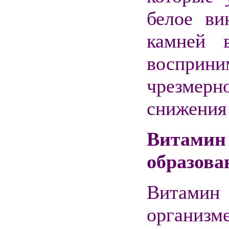
белое ви
камней 
воспри
чрезмерн
снижения 
Витам
образова
Витамин 
организ