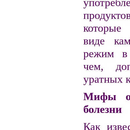
употреб
продукт
которые
виде кам
режим в
чем, до
уратных 
Мифы о
болезни
Как изве