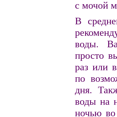
с мочой м
В средне
рекоменд
воды. В
просто в
раз или в
по возмо
дня. Так
воды на н
ночью во