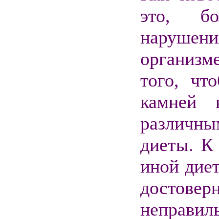
это, бо
нарушени
организм
того, чт
камней 
различн
диеты. К
иной дие
достовер
неправил