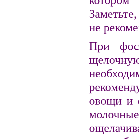
котором 
Заметьте,
не рекоме
При фос
щелочн
необходим
рекоменд
овощи и 
молочн
ощелач